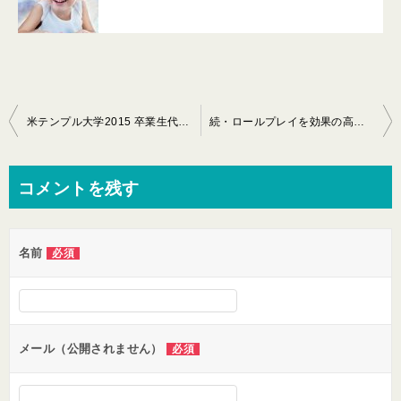
投
米テンプル大学2015 卒業生代表スピーチ 西野浩輝
続・ロールプレイを効果の高い取り組みにするには？
稿
ナ
コメントを残す
ビ
ゲ
名前
必須
ー
シ
ョ
ン
メール（公開されません）
必須