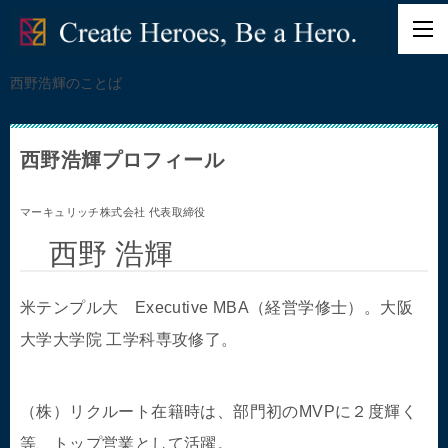
西野浩輝のことば
西野浩輝プロフィール
マーキュリッチ株式会社 代表取締役
西野 浩輝
米テンプル大 Executive MBA（経営学修士）。大阪
大学大学院 工学科専攻修了。
（株）リクルート在籍時は、部門初のMVPに２度輝く
等、トップ営業として活躍。